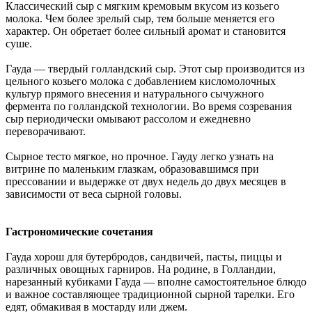
Классический сыр с мягким кремовым вкусом из козьего
молока. Чем более зрелый сыр, тем больше меняется его
характер. Он обретает более сильный аромат и становится
суше.
Гауда — твердый голландский сыр. Этот сыр производится из
цельного козьего молока с добавлением кисломолочных
культур прямого внесения и натурального сычужного
фермента по голландской технологии. Во время созревания
сыр периодически омывают рассолом и ежедневно
переворачивают.
Сырное тесто мягкое, но прочное. Гауду легко узнать на
витрине по маленьким глазкам, образовавшимся при
прессовании и выдержке от двух недель до двух месяцев в
зависимости от веса сырной головы.
Гастрономические сочетания
Гауда хорош для бутербродов, сандвичей, пасты, пиццы и
различных овощных гарниров. На родине, в Голландии,
нарезанный кубиками Гауда — вполне самостоятельное блюдо
и важное составляющее традиционной сырной тарелки. Его
едят, обмакивая в мостарду или джем.