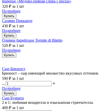
Варенье «Медово-пряная слива с виски»
320 ₽
за 1 шт
Подробнее
Купить
Салями Пикканте
430 ₽
за 1 шт
Подробнее
Купить
Оливки барийские Termite di Bitetto
520 ₽
за 1 шт
Подробнее
Купить
Сыр Брюност
Брюност – сыр имеющий множество вкусовых оттенков.
590 ₽
за 1 шт
Подробнее
Купить
Сыр Буррата
2 в 1: любимая моцарелла и изысканная страччателла.
400 ₽
за 1 шт