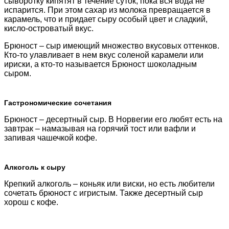
сыворотку кипятят в течение суток, пока вся вода не
испарится. При этом сахар из молока превращается в
карамель, что и придает сыру особый цвет и сладкий,
кисло-островатый вкус.
Брюност – сыр имеющий множество вкусовых оттенков.
Кто-то улавливает в нем вкус соленой карамели или
ириски, а кто-то называется Брюност шоколадным
сыром.
Гастрономические сочетания
Брюност – десертный сыр. В Норвегии его любят есть на
завтрак – намазывая на горячий тост или вафли и
запивая чашечкой кофе.
Алкоголь к сыру
Крепкий алкоголь – коньяк или виски, но есть любители
сочетать брюност с игристым. Также десертный сыр
хорош с кофе.