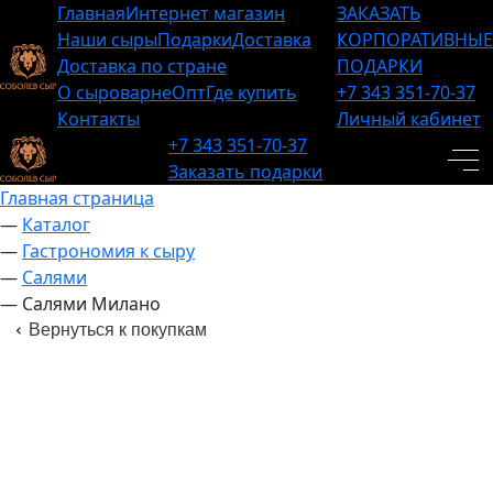
Главная
Интернет магазин
ЗАКАЗАТЬ
Наши сыры
Подарки
Доставка
КОРПОРАТИВНЫЕ
Доставка по стране
ПОДАРКИ
О сыроварне
Опт
Где купить
+7 343 351-70-37
Контакты
Личный кабинет
+7 343 351-70-37
Заказать подарки
Главная страница
—
Каталог
—
Гастрономия к сыру
—
Салями
—
Салями Милано
Вернуться к покупкам