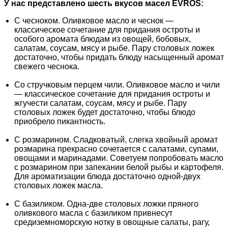
У нас представлено шесть вкусов масел EVROS:
С чесноком.
Оливковое масло и чеснок —
классическое сочетание для придания остроты и
особого аромата блюдам из овощей, бобовых,
салатам, соусам, мясу и рыбе. Пару столовых ложек
достаточно, чтобы придать блюду насыщенный аромат
свежего чеснока.
Со стручковым перцем чили.
Оливковое масло и чили
— классическое сочетание для придания остроты и
жгучести салатам, соусам, мясу и рыбе. Пару
столовых ложек будет достаточно, чтобы блюдо
приобрело пикантность.
С розмарином.
Сладковатый, слегка хвойный аромат
розмарина прекрасно сочетается с салатами, супами,
овощами и маринадами. Советуем попробовать масло
с розмарином при запекании белой рыбы и картофеля.
Для ароматизации блюда достаточно одной-двух
столовых ложек масла.
С базиликом.
Одна-две столовых ложки пряного
оливкового масла с базиликом привнесут
средиземноморскую нотку в овощные салаты, рагу,